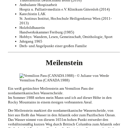
TrauerInstitut Deutschland Bonn (2016)
Ambulante Hospizarbeit
Hospiz u. Palliativmedizin e.V. Klinikum Gütersloh (2014)
Katechistin LAK
St. Justinus Institut, Hochschule Heiligenkreuz Wien (2011-
2013)
Holzbildhauerin
Handwerkskammer Freiburg (1985)
Hobbys: Wandern, Lesen, Gemeinschaft, Ornithologie, Sport
Jahrgang 1965
Dreh- und Angelpunkt einer großen Familie
Meilenstein
Vermilion Pass (CANADA 1988)
Ein weiß getünchter Meilenstein am Vermilion Pass der
nordamerikanischen Wasserscheide.
Im Sommer 1988 stehen mein Mann und ich auf dieser Höhe in den
Rocky Mountains in einem riesigen verbrannten Areal.
Der Meilenstein markiert die nordamerikanische Wasserscheide, von
hier aus fließt das Wasser in den Atlantik oder zum Pazifischen Ozean.
Das Wasser nimmt von diesem 1651m hohen Punkt entweder den
verhältnismäßig kurzen Weg durch Britisch Columbia zum Atlantik oder