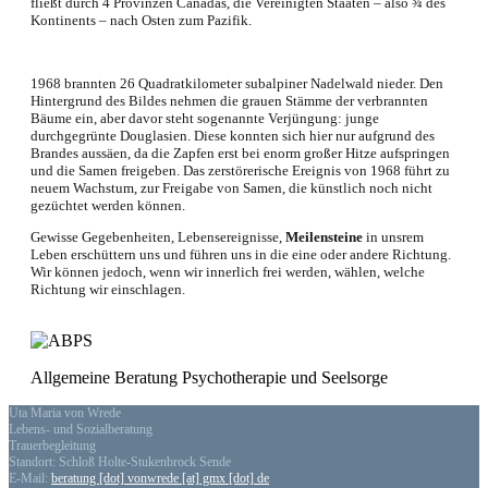
fließt durch 4 Provinzen Canadas, die Vereinigten Staaten – also ¾ des
Kontinents – nach Osten zum Pazifik.
1968 brannten 26 Quadratkilometer subalpiner Nadelwald nieder. Den
Hintergrund des Bildes nehmen die grauen Stämme der verbrannten
Bäume ein, aber davor steht sogenannte Verjüngung: junge
durchgegrünte Douglasien. Diese konnten sich hier nur aufgrund des
Brandes aussäen, da die Zapfen erst bei enorm großer Hitze aufspringen
und die Samen freigeben. Das zerstörerische Ereignis von 1968 führt zu
neuem Wachstum, zur Freigabe von Samen, die künstlich noch nicht
gezüchtet werden können.
Gewisse Gegebenheiten, Lebensereignisse,
Meilensteine
in unsrem
Leben erschüttern uns und führen uns in die eine oder andere Richtung.
Wir können jedoch, wenn wir innerlich frei werden, wählen, welche
Richtung wir einschlagen.
Allgemeine Beratung Psychotherapie und Seelsorge
Uta Maria von Wrede
Lebens- und Sozialberatung
Trauerbegleitung
Standort: Schloß Holte-Stukenbrock Sende
E-Mail:
beratung [dot] vonwrede [at] gmx [dot] de